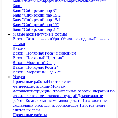
Бани
Глэмпы Комфорт
Глэмпы
Барнхаусы
Комплексы
Бани
Баня "Сибирский пар 9"
Баня "Сибирский пар 15-2"
Баня "Сибирский пар 15-1"
Баня "Сибирский пар 15"
Баня "Сибирский пар 21"
Малые архитектурные формы
Вазоны
Велопарковки
Урны
Уличные сиденья
Парковые
скамьи
Вазоны
Вазон "Полярная Роса" с сидением
Вазон "Полярный Цветник"
Вазон "Морозный Сад"
Вазон "Полярная Роса-2"
Вазон "Морозный Сад - 2"
Услуги
Проектные работы
Изготовление
металлоконструкций
Монтаж
металлоконструкций
Строительные работы
Операции по
изготовлению металлоконструкций
Демонтажные
работы
Комплектация металлопроката
Изготовление
скользящих опор для трубопроводов
Изготовление
винтовых свай
Проектные работы