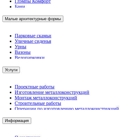
Глэмпы Комфорт
Бани
Малые архитектурные формы
Парковые скамьи
Уличные сиденья
Урны
Вазоны
Велопарковки
Услуги
Проектные работы
Изготовление металлоконструкций
Монтаж металлоконструкций
Строительные работы
Операции по изготовлению металлоконструкций
Демонтажные работы
Комплектация металлопроката
Информация
Изготовление винтовых свай
Изготовление скользящих опор для трубопроводов