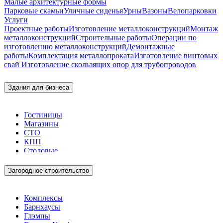
Малые архитектурные формы
Парковые скамьи
Уличные сиденья
Урны
Вазоны
Велопарковки
Услуги
Проектные работы
Изготовление металлоконструкций
Монтаж
металлоконструкций
Строительные работы
Операции по
изготовлению металлоконструкций
Демонтажные
работы
Комплектация металлопроката
Изготовление винтовых
свай
Изготовление скользящих опор для трубопроводов
Здания для бизнеса
Гостиницы
Магазины
СТО
КПП
Столовые
Загородное строительство
Комплексы
Барнхаусы
Глэмпы