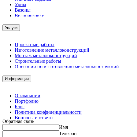
Урны
Вазоны
Велопарковки
Услуги
Проектные работы
Изготовление металлоконструкций
Монтаж металлоконструкций
Строительные работы
Операции по изготовлению металлоконструкций
Демонтажные работы
Комплектация металлопроката
Информация
Изготовление винтовых свай
Изготовление скользящих опор для трубопроводов
О компании
Портфолио
Блог
Политика конфиденциальности
Вопросы и ответы
Обратная связь
Контакты
Имя
Калькуляторы
Телефон