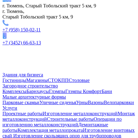
г. Тюмень, Старый Тобольский тракт 5 км, 9
г. Тюмень,
Старый Тобольский тракт 5 км, 9
+7 (958) 150-02-11
+7 (3452) 66-63-13
Здания для бизнеса
Гостиницы
Магазины
СТО
КПП
Столовые
Загородное строительство
Комплексы
Барнхаусы
Глэмпы
Глэмпы Комфорт
Бани
Малые архитектурные формы
Парковые скамьи
Уличные сиденья
Урны
Вазоны
Велопарковки
Услуги
Проектные работы
Изготовление металлоконструкций
Монтаж
металлоконструкций
Строительные работы
Операции по
изготовлению металлоконструкций
Демонтажные
работы
Комплектация металлопроката
Изготовление винтовых
свай
Изготовление скользящих опор для трубопроводов