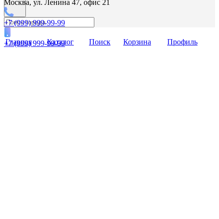
Москва, ул. Ленина 47, офис 21
+7 (999) 999-99-99
Главная
Каталог
Поиск
Корзина
Профиль
+7 (999) 999-99-99