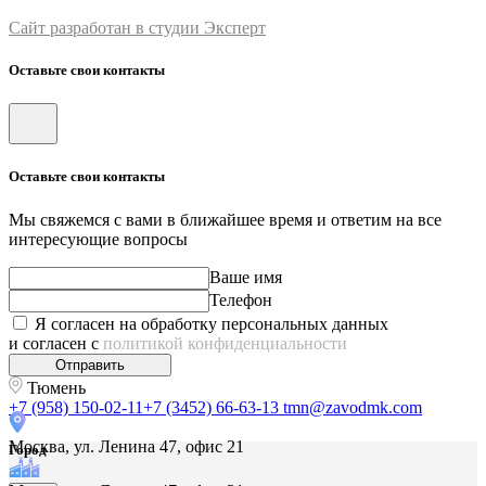
Сайт разработан в студии Эксперт
Оставьте свои контакты
Оставьте свои контакты
Мы свяжемся с вами в ближайшее время и ответим на все
интересующие вопросы
Ваше имя
Телефон
Я согласен на обработку персональных данных
и согласен с
политикой конфиденциальности
Отправить
Тюмень
+7 (958) 150-02-11
+7 (3452) 66-63-13
tmn@zavodmk.com
Москва, ул. Ленина 47, офис 21
Город