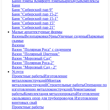
Бани
Глэмпы Комфорт
Глэмпы
Барнхаусы
Комплексы
Бани
Баня "Сибирский пар 9"
Баня "Сибирский пар 15-2"
Баня "Сибирский пар 15-1"
Баня "Сибирский пар 15"
Баня "Сибирский пар 21"
Малые архитектурные формы
Вазоны
Велопарковки
Урны
Уличные сиденья
Парковые
скамьи
Вазоны
Вазон "Полярная Роса" с сидением
Вазон "Полярный Цветник"
Вазон "Морозный Сад"
Вазон "Полярная Роса-2"
Вазон "Морозный Сад - 2"
Услуги
Проектные работы
Изготовление
металлоконструкций
Монтаж
металлоконструкций
Строительные работы
Операции по
изготовлению металлоконструкций
Демонтажные
работы
Комплектация металлопроката
Изготовление
скользящих опор для трубопроводов
Изготовление
винтовых свай
Проектные работы