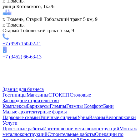
г. Тюмень,
улица Котовского, 1к2/6
г. Тюмень, Старый Тобольский тракт 5 км, 9
г. Тюмень,
Старый Тобольский тракт 5 км, 9
+7 (958) 150-02-11
+7 (3452) 66-63-13
Здания для бизнеса
Гостиницы
Магазины
СТО
КПП
Столовые
Загородное строительство
Комплексы
Барнхаусы
Глэмпы
Глэмпы Комфорт
Бани
Малые архитектурные формы
Парковые скамьи
Уличные сиденья
Урны
Вазоны
Велопарковки
Услуги
Проектные работы
Изготовление металлоконструкций
Монтаж
металлоконструкций
Строительные работы
Операции по
изготовлению металлоконструкций
Демонтажные