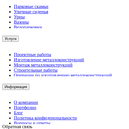
Парковые скамьи
Уличные сиденья
Урны
Вазоны
Велопарковки
Услуги
Проектные работы
Изготовление металлоконструкций
Монтаж металлоконструкций
Строительные работы
Операции по изготовлению металлоконструкций
Демонтажные работы
Комплектация металлопроката
Информация
Изготовление винтовых свай
Изготовление скользящих опор для трубопроводов
О компании
Портфолио
Блог
Политика конфиденциальности
Вопросы и ответы
Обратная связь
Контакты