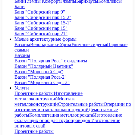
Бани
Глэмпы Комфорт
Глэмпы
Барнхаусы
Комплексы
Бани
Баня "Сибирский пар 9"
Баня "Сибирский пар 15-2"
Баня "Сибирский пар 15-1"
Баня "Сибирский пар 15"
Баня "Сибирский пар 21"
Малые архитектурные формы
Вазоны
Велопарковки
Урны
Уличные сиденья
Парковые
скамьи
Вазоны
Вазон "Полярная Роса" с сидением
Вазон "Полярный Цветник"
Вазон "Морозный Сад"
Вазон "Полярная Роса-2"
Вазон "Морозный Сад - 2"
Услуги
Проектные работы
Изготовление
металлоконструкций
Монтаж
металлоконструкций
Строительные работы
Операции по
изготовлению металлоконструкций
Демонтажные
работы
Комплектация металлопроката
Изготовление
скользящих опор для трубопроводов
Изготовление
винтовых свай
Проектные работы