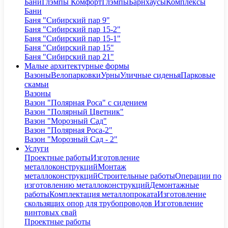
Бани
Глэмпы Комфорт
Глэмпы
Барнхаусы
Комплексы
Бани
Баня "Сибирский пар 9"
Баня "Сибирский пар 15-2"
Баня "Сибирский пар 15-1"
Баня "Сибирский пар 15"
Баня "Сибирский пар 21"
Малые архитектурные формы
Вазоны
Велопарковки
Урны
Уличные сиденья
Парковые
скамьи
Вазоны
Вазон "Полярная Роса" с сидением
Вазон "Полярный Цветник"
Вазон "Морозный Сад"
Вазон "Полярная Роса-2"
Вазон "Морозный Сад - 2"
Услуги
Проектные работы
Изготовление
металлоконструкций
Монтаж
металлоконструкций
Строительные работы
Операции по
изготовлению металлоконструкций
Демонтажные
работы
Комплектация металлопроката
Изготовление
скользящих опор для трубопроводов
Изготовление
винтовых свай
Проектные работы