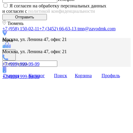
Я согласен на обработку персональных данных
и согласен с
политикой конфиденциальности
Отправить
Тюмень
+7 (958) 150-02-11
+7 (3452) 66-63-13
tmn@zavodmk.com
Москва, ул. Ленина 47, офис 21
Город
Москва, ул. Ленина 47, офис 21
+7 (999) 999-99-99
Главная
Каталог
Поиск
Корзина
Профиль
+7 (999) 999-99-99