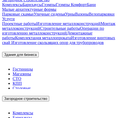
Комплексы
Барнхаусы
Глэмпы
Глэмпы Комфорт
Бани
Малые архитектурные формы
Парковые скамьи
Уличные сиденья
Урны
Вазоны
Велопарковки
Услуги
Проектные работы
Изготовление металлоконструкций
Монтаж
металлоконструкций
Строительные работы
Операции по
изготовлению металлоконструкций
Демонтажные
работы
Комплектация металлопроката
Изготовление винтовых
свай
Изготовление скользящих опор для трубопроводов
Здания для бизнеса
Гостиницы
Магазины
СТО
КПП
Столовые
Загородное строительство
Комплексы
Барнхаусы