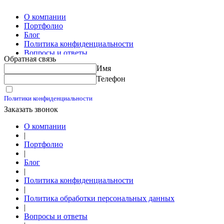
Изготовление скользящих опор для трубопроводов
О компании
Портфолио
Блог
Политика конфиденциальности
Вопросы и ответы
Обратная связь
Контакты
Имя
Калькуляторы
Телефон
Принимаю условия
Политики конфиденциальности
Заказать звонок
О компании
|
Портфолио
|
Блог
|
Политика конфиденциальности
|
Политика обработки персональных данных
|
Вопросы и ответы