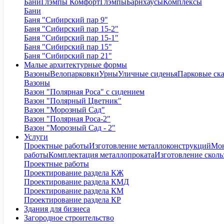
Бани
Глэмпы Комфорт
Глэмпы
Барнхаусы
Комплексы
Бани
Баня "Сибирский пар 9"
Баня "Сибирский пар 15-2"
Баня "Сибирский пар 15-1"
Баня "Сибирский пар 15"
Баня "Сибирский пар 21"
Малые архитектурные формы
Вазоны
Велопарковки
Урны
Уличные сиденья
Парковые ск
Вазоны
Вазон "Полярная Роса" с сидением
Вазон "Полярный Цветник"
Вазон "Морозный Сад"
Вазон "Полярная Роса-2"
Вазон "Морозный Сад - 2"
Услуги
Проектные работы
Изготовление металлоконструкций
Мон
работы
Комплектация металлопроката
Изготовление сколь
Проектные работы
Проектирование раздела КЖ
Проектирование раздела КМД
Проектирование раздела КМ
Проектирование раздела КР
Здания для бизнеса
Загородное строительство