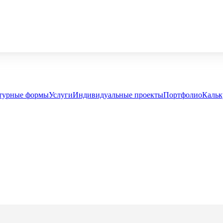
турные формы
Услуги
Индивидуальные проекты
Портфолио
Кальк