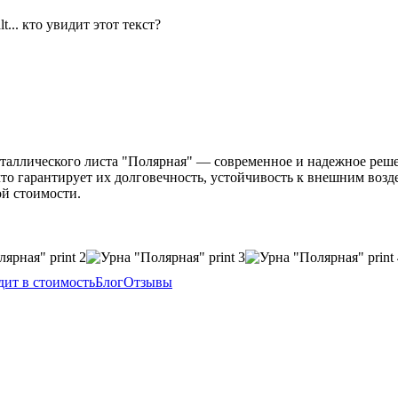
еталлического листа "Полярная" — современное и надежное реш
что гарантирует их долговечность, устойчивость к внешним во
й стоимости.
дит в стоимость
Блог
Отзывы