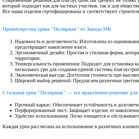
Современные решения для благоустройства требуют не только у
который подходит как для частных участков, так и для общест
Все наши изделия сертифицированы и соответствуют строитель
Преимущества урны "Полярная" от Завода МК
Надежность и долговечность: Изготовлена из оцинкован
предотвращает накопление влаги.
Эргономичный дизайн: Простая и стильная форма, котор
территории.
Универсальность применения: Подходит для установки ка
нескольких урн для создания единой системы благоустрой
Экономическая выгода: Доступная стоимость при высоко
Широкий выбор решений: Предлагаем различные цветовые
Стальная урна "Полярная" — это практичное решение для 
Прочный каркас: Обеспечивает устойчивость и долговеч
Перфорированный лист: Защищает изделие от накопления
Удобство использования: Легко очищается и обслуживаетс
Каждая урна рассчитана на использование в различных климати