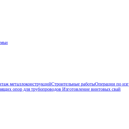
амьи
таж металлоконструкций
Строительные работы
Операции по из
зящих опор для трубопроводов
Изготовление винтовых свай