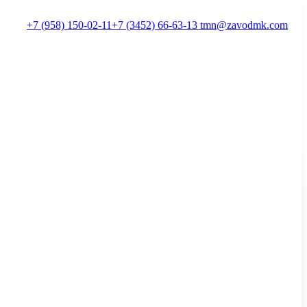
+7 (958) 150-02-11
+7 (3452) 66-63-13
tmn@zavodmk.com