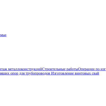
амьи
таж металлоконструкций
Строительные работы
Операции по из
зящих опор для трубопроводов
Изготовление винтовых свай