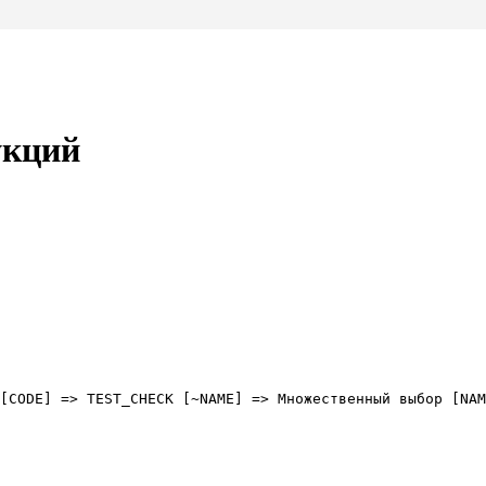
укций
[CODE] => TEST_CHECK [~NAME] => Множественный выбор [NAM