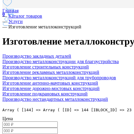
Главная
0
—
Каталог товаров
—
Услуги
—
Изготовление металлоконструкций
Изготовление металлоконстр
Производство закладных деталей
Производство металлоконструкции для благоустройства
Изготовление строительных конструкций
Изготовление рекламных металлоконструкций
Производство металлоконструкций для трубопроводов
Изготовление антенно-мачтовых конструкций
Изготовление дорожно-мостовых конструкций
Изготовление подкрановых конструкций
Производство нестандартных металлоконструкций
Array ( [144] => Array ( [ID] => 144 [IBLOCK_ID] => 23 
Цена