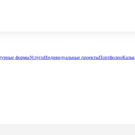
турные формы
Услуги
Индивидуальные проекты
Портфолио
Кальк