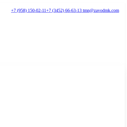
+7 (958) 150-02-11
+7 (3452) 66-63-13
tmn@zavodmk.com