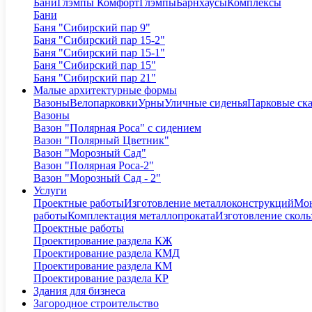
Бани
Глэмпы Комфорт
Глэмпы
Барнхаусы
Комплексы
Бани
Баня "Сибирский пар 9"
Баня "Сибирский пар 15-2"
Баня "Сибирский пар 15-1"
Баня "Сибирский пар 15"
Баня "Сибирский пар 21"
Малые архитектурные формы
Вазоны
Велопарковки
Урны
Уличные сиденья
Парковые ск
Вазоны
Вазон "Полярная Роса" с сидением
Вазон "Полярный Цветник"
Вазон "Морозный Сад"
Вазон "Полярная Роса-2"
Вазон "Морозный Сад - 2"
Услуги
Проектные работы
Изготовление металлоконструкций
Мон
работы
Комплектация металлопроката
Изготовление сколь
Проектные работы
Проектирование раздела КЖ
Проектирование раздела КМД
Проектирование раздела КМ
Проектирование раздела КР
Здания для бизнеса
Загородное строительство