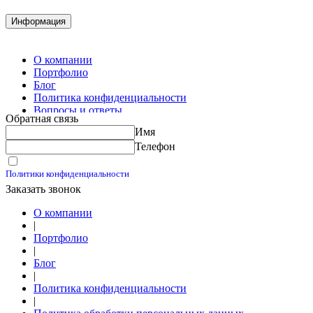
Демонтажные работы
Комплектация металлопроката
Информация
Изготовление винтовых свай
Изготовление скользящих опор для трубопроводов
О компании
Портфолио
Блог
Политика конфиденциальности
Вопросы и ответы
Обратная связь
Контакты
Имя
Калькуляторы
Телефон
Принимаю условия
Политики конфиденциальности
Заказать звонок
О компании
|
Портфолио
|
Блог
|
Политика конфиденциальности
|