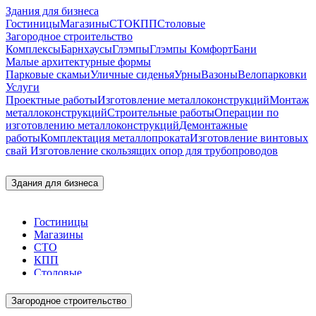
Здания для бизнеса
Гостиницы
Магазины
СТО
КПП
Столовые
Загородное строительство
Комплексы
Барнхаусы
Глэмпы
Глэмпы Комфорт
Бани
Малые архитектурные формы
Парковые скамьи
Уличные сиденья
Урны
Вазоны
Велопарковки
Услуги
Проектные работы
Изготовление металлоконструкций
Монтаж
металлоконструкций
Строительные работы
Операции по
изготовлению металлоконструкций
Демонтажные
работы
Комплектация металлопроката
Изготовление винтовых
свай
Изготовление скользящих опор для трубопроводов
Здания для бизнеса
Гостиницы
Магазины
СТО
КПП
Столовые
Загородное строительство