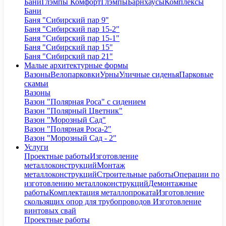
Бани
Глэмпы Комфорт
Глэмпы
Барнхаусы
Комплексы
Бани
Баня "Сибирский пар 9"
Баня "Сибирский пар 15-2"
Баня "Сибирский пар 15-1"
Баня "Сибирский пар 15"
Баня "Сибирский пар 21"
Малые архитектурные формы
Вазоны
Велопарковки
Урны
Уличные сиденья
Парковые
скамьи
Вазоны
Вазон "Полярная Роса" с сидением
Вазон "Полярный Цветник"
Вазон "Морозный Сад"
Вазон "Полярная Роса-2"
Вазон "Морозный Сад - 2"
Услуги
Проектные работы
Изготовление
металлоконструкций
Монтаж
металлоконструкций
Строительные работы
Операции по
изготовлению металлоконструкций
Демонтажные
работы
Комплектация металлопроката
Изготовление
скользящих опор для трубопроводов
Изготовление
винтовых свай
Проектные работы