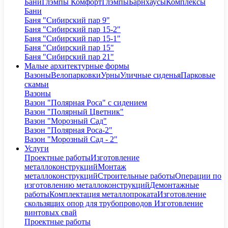
Бани
Глэмпы Комфорт
Глэмпы
Барнхаусы
Комплексы
Бани
Баня "Сибирский пар 9"
Баня "Сибирский пар 15-2"
Баня "Сибирский пар 15-1"
Баня "Сибирский пар 15"
Баня "Сибирский пар 21"
Малые архитектурные формы
Вазоны
Велопарковки
Урны
Уличные сиденья
Парковые
скамьи
Вазоны
Вазон "Полярная Роса" с сидением
Вазон "Полярный Цветник"
Вазон "Морозный Сад"
Вазон "Полярная Роса-2"
Вазон "Морозный Сад - 2"
Услуги
Проектные работы
Изготовление
металлоконструкций
Монтаж
металлоконструкций
Строительные работы
Операции по
изготовлению металлоконструкций
Демонтажные
работы
Комплектация металлопроката
Изготовление
скользящих опор для трубопроводов
Изготовление
винтовых свай
Проектные работы