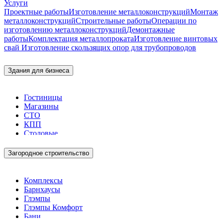
Услуги
Проектные работы
Изготовление металлоконструкций
Монтаж
металлоконструкций
Строительные работы
Операции по
изготовлению металлоконструкций
Демонтажные
работы
Комплектация металлопроката
Изготовление винтовых
свай
Изготовление скользящих опор для трубопроводов
Здания для бизнеса
Гостиницы
Магазины
СТО
КПП
Столовые
Загородное строительство
Комплексы
Барнхаусы
Глэмпы
Глэмпы Комфорт
Бани