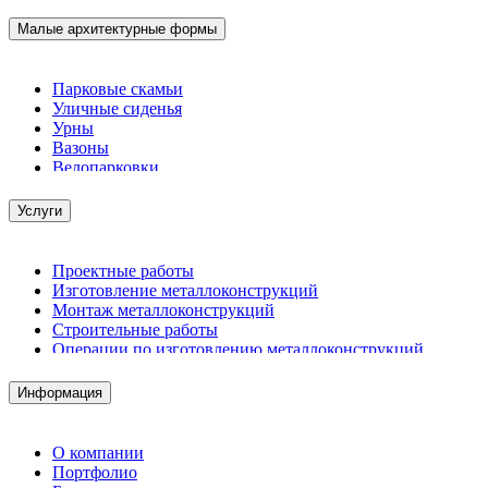
Малые архитектурные формы
Парковые скамьи
Уличные сиденья
Урны
Вазоны
Велопарковки
Услуги
Проектные работы
Изготовление металлоконструкций
Монтаж металлоконструкций
Строительные работы
Операции по изготовлению металлоконструкций
Демонтажные работы
Комплектация металлопроката
Информация
Изготовление винтовых свай
Изготовление скользящих опор для трубопроводов
О компании
Портфолио