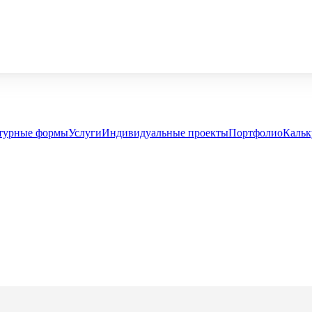
турные формы
Услуги
Индивидуальные проекты
Портфолио
Кальк