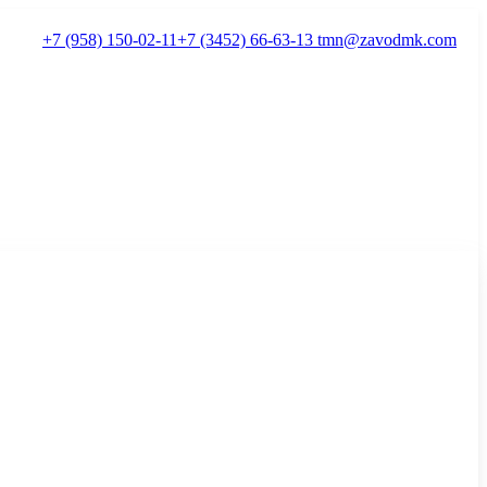
+7 (958) 150-02-11
+7 (3452) 66-63-13
tmn@zavodmk.com