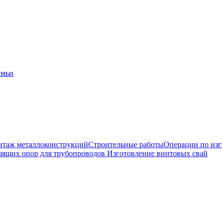
амьи
таж металлоконструкций
Строительные работы
Операции по из
зящих опор для трубопроводов
Изготовление винтовых свай