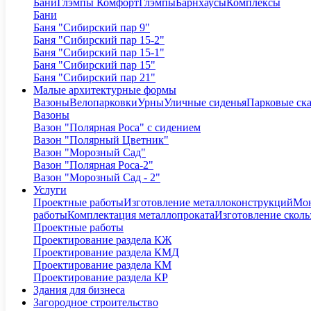
Бани
Глэмпы Комфорт
Глэмпы
Барнхаусы
Комплексы
Бани
Баня "Сибирский пар 9"
Баня "Сибирский пар 15-2"
Баня "Сибирский пар 15-1"
Баня "Сибирский пар 15"
Баня "Сибирский пар 21"
Малые архитектурные формы
Вазоны
Велопарковки
Урны
Уличные сиденья
Парковые ск
Вазоны
Вазон "Полярная Роса" с сидением
Вазон "Полярный Цветник"
Вазон "Морозный Сад"
Вазон "Полярная Роса-2"
Вазон "Морозный Сад - 2"
Услуги
Проектные работы
Изготовление металлоконструкций
Мон
работы
Комплектация металлопроката
Изготовление сколь
Проектные работы
Проектирование раздела КЖ
Проектирование раздела КМД
Проектирование раздела КМ
Проектирование раздела КР
Здания для бизнеса
Загородное строительство