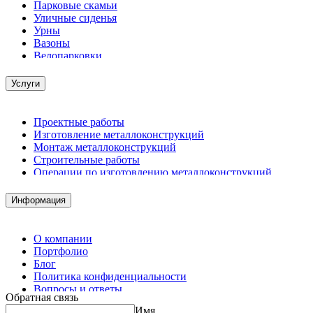
Парковые скамьи
Уличные сиденья
Урны
Вазоны
Велопарковки
Услуги
Проектные работы
Изготовление металлоконструкций
Монтаж металлоконструкций
Строительные работы
Операции по изготовлению металлоконструкций
Демонтажные работы
Комплектация металлопроката
Информация
Изготовление винтовых свай
Изготовление скользящих опор для трубопроводов
О компании
Портфолио
Блог
Политика конфиденциальности
Вопросы и ответы
Обратная связь
Контакты
Имя