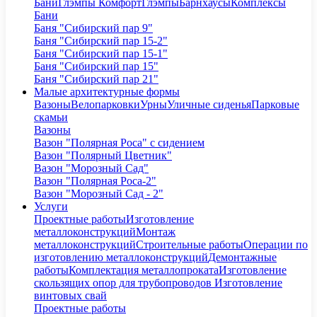
Бани
Глэмпы Комфорт
Глэмпы
Барнхаусы
Комплексы
Бани
Баня "Сибирский пар 9"
Баня "Сибирский пар 15-2"
Баня "Сибирский пар 15-1"
Баня "Сибирский пар 15"
Баня "Сибирский пар 21"
Малые архитектурные формы
Вазоны
Велопарковки
Урны
Уличные сиденья
Парковые
скамьи
Вазоны
Вазон "Полярная Роса" с сидением
Вазон "Полярный Цветник"
Вазон "Морозный Сад"
Вазон "Полярная Роса-2"
Вазон "Морозный Сад - 2"
Услуги
Проектные работы
Изготовление
металлоконструкций
Монтаж
металлоконструкций
Строительные работы
Операции по
изготовлению металлоконструкций
Демонтажные
работы
Комплектация металлопроката
Изготовление
скользящих опор для трубопроводов
Изготовление
винтовых свай
Проектные работы