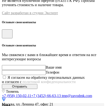
Не является публичной офертой (ст.435 ГК РФ). Просьба
уточнять стоимость и наличие товара.
Сайт разработан в студии Эксперт
Оставьте свои контакты
Оставьте свои контакты
Мы свяжемся с вами в ближайшее время и ответим на все
интересующие вопросы
Ваше имя
Телефон
Я согласен на обработку персональных данных
и согласен с
политикой конфиденциальности
Отправить
Тюмень
+7 (958) 150-02-11
+7 (3452) 66-63-13
tmn@zavodmk.com
Москва, ул. Ленина 47, офис 21
Город