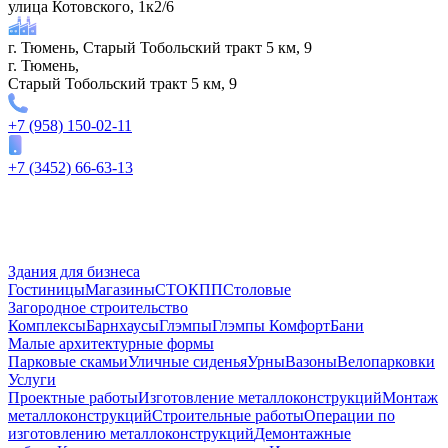
улица Котовского, 1к2/6
г. Тюмень, Старый Тобольский тракт 5 км, 9
г. Тюмень,
Старый Тобольский тракт 5 км, 9
+7 (958) 150-02-11
+7 (3452) 66-63-13
Здания для бизнеса
Гостиницы
Магазины
СТО
КПП
Столовые
Загородное строительство
Комплексы
Барнхаусы
Глэмпы
Глэмпы Комфорт
Бани
Малые архитектурные формы
Парковые скамьи
Уличные сиденья
Урны
Вазоны
Велопарковки
Услуги
Проектные работы
Изготовление металлоконструкций
Монтаж
металлоконструкций
Строительные работы
Операции по
изготовлению металлоконструкций
Демонтажные