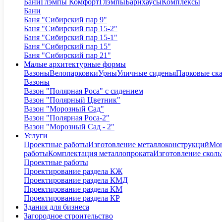
Бани
Глэмпы Комфорт
Глэмпы
Барнхаусы
Комплексы
Бани
Баня "Сибирский пар 9"
Баня "Сибирский пар 15-2"
Баня "Сибирский пар 15-1"
Баня "Сибирский пар 15"
Баня "Сибирский пар 21"
Малые архитектурные формы
Вазоны
Велопарковки
Урны
Уличные сиденья
Парковые ск
Вазоны
Вазон "Полярная Роса" с сидением
Вазон "Полярный Цветник"
Вазон "Морозный Сад"
Вазон "Полярная Роса-2"
Вазон "Морозный Сад - 2"
Услуги
Проектные работы
Изготовление металлоконструкций
Мон
работы
Комплектация металлопроката
Изготовление сколь
Проектные работы
Проектирование раздела КЖ
Проектирование раздела КМД
Проектирование раздела КМ
Проектирование раздела КР
Здания для бизнеса
Загородное строительство