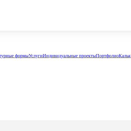
турные формы
Услуги
Индивидуальные проекты
Портфолио
Кальк