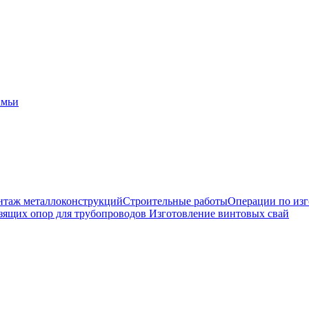
амьи
таж металлоконструкций
Строительные работы
Операции по из
зящих опор для трубопроводов
Изготовление винтовых свай