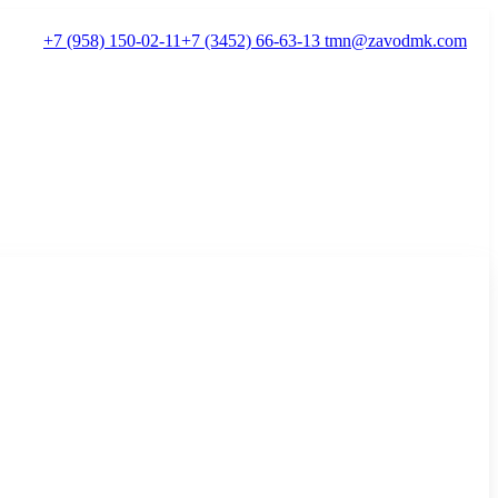
+7 (958) 150-02-11
+7 (3452) 66-63-13
tmn@zavodmk.com