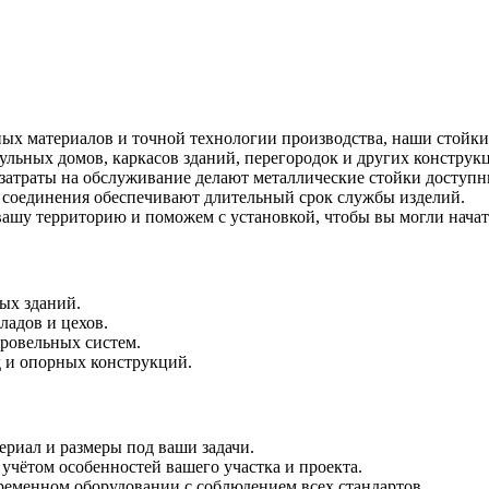
ных материалов и точной технологии производства, наши стойк
льных домов, каркасов зданий, перегородок и других конструк
атраты на обслуживание делают металлические стойки доступн
 соединения обеспечивают длительный срок службы изделий.
вашу территорию и поможем с установкой, чтобы вы могли начат
ых зданий.
ладов и цехов.
кровельных систем.
 и опорных конструкций.
риал и размеры под ваши задачи.
учётом особенностей вашего участка и проекта.
ременном оборудовании с соблюдением всех стандартов.