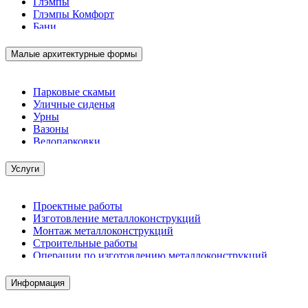
Глэмпы
Глэмпы Комфорт
Бани
Малые архитектурные формы
Парковые скамьи
Уличные сиденья
Урны
Вазоны
Велопарковки
Услуги
Проектные работы
Изготовление металлоконструкций
Монтаж металлоконструкций
Строительные работы
Операции по изготовлению металлоконструкций
Демонтажные работы
Комплектация металлопроката
Информация
Изготовление винтовых свай
Изготовление скользящих опор для трубопроводов