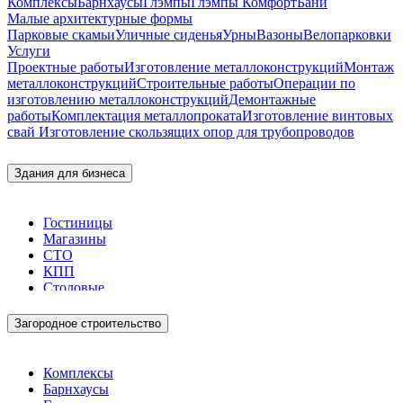
Комплексы
Барнхаусы
Глэмпы
Глэмпы Комфорт
Бани
Малые архитектурные формы
Парковые скамьи
Уличные сиденья
Урны
Вазоны
Велопарковки
Услуги
Проектные работы
Изготовление металлоконструкций
Монтаж
металлоконструкций
Строительные работы
Операции по
изготовлению металлоконструкций
Демонтажные
работы
Комплектация металлопроката
Изготовление винтовых
свай
Изготовление скользящих опор для трубопроводов
Здания для бизнеса
Гостиницы
Магазины
СТО
КПП
Столовые
Загородное строительство
Комплексы
Барнхаусы