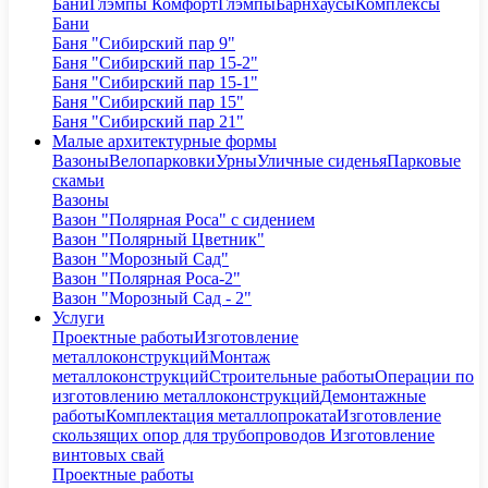
Бани
Глэмпы Комфорт
Глэмпы
Барнхаусы
Комплексы
Бани
Баня "Сибирский пар 9"
Баня "Сибирский пар 15-2"
Баня "Сибирский пар 15-1"
Баня "Сибирский пар 15"
Баня "Сибирский пар 21"
Малые архитектурные формы
Вазоны
Велопарковки
Урны
Уличные сиденья
Парковые
скамьи
Вазоны
Вазон "Полярная Роса" с сидением
Вазон "Полярный Цветник"
Вазон "Морозный Сад"
Вазон "Полярная Роса-2"
Вазон "Морозный Сад - 2"
Услуги
Проектные работы
Изготовление
металлоконструкций
Монтаж
металлоконструкций
Строительные работы
Операции по
изготовлению металлоконструкций
Демонтажные
работы
Комплектация металлопроката
Изготовление
скользящих опор для трубопроводов
Изготовление
винтовых свай
Проектные работы