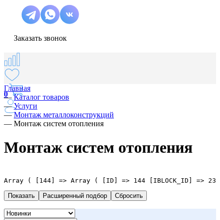
Заказать звонок
Главная
0
—
Каталог товаров
—
Услуги
—
Монтаж металлоконструкций
—
Монтаж систем отопления
Монтаж систем отопления
Array ( [144] => Array ( [ID] => 144 [IBLOCK_ID] => 23 
Расширенный подбор