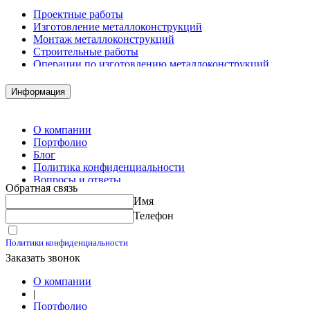
Проектные работы
Изготовление металлоконструкций
Монтаж металлоконструкций
Строительные работы
Операции по изготовлению металлоконструкций
Демонтажные работы
Комплектация металлопроката
Информация
Изготовление винтовых свай
Изготовление скользящих опор для трубопроводов
О компании
Портфолио
Блог
Политика конфиденциальности
Вопросы и ответы
Обратная связь
Контакты
Имя
Калькуляторы
Телефон
Принимаю условия
Политики конфиденциальности
Заказать звонок
О компании
|
Портфолио