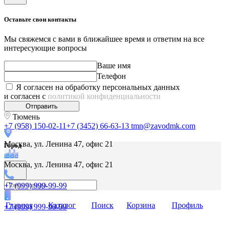
Оставьте свои контакты
Мы свяжемся с вами в ближайшее время и ответим на все
интересующие вопросы
Ваше имя
Телефон
Я согласен на обработку персональных данных
и согласен с
политикой конфиденциальности
Отправить
Тюмень
+7 (958) 150-02-11
+7 (3452) 66-63-13
tmn@zavodmk.com
Москва, ул. Ленина 47, офис 21
Город
Москва, ул. Ленина 47, офис 21
+7 (999) 999-99-99
Главная
Каталог
Поиск
Корзина
Профиль
+7 (999) 999-99-99