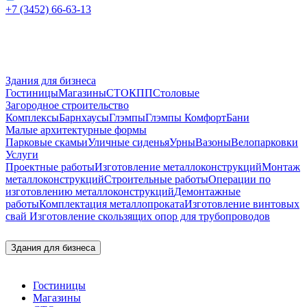
+7 (3452) 66-63-13
Здания для бизнеса
Гостиницы
Магазины
СТО
КПП
Столовые
Загородное строительство
Комплексы
Барнхаусы
Глэмпы
Глэмпы Комфорт
Бани
Малые архитектурные формы
Парковые скамьи
Уличные сиденья
Урны
Вазоны
Велопарковки
Услуги
Проектные работы
Изготовление металлоконструкций
Монтаж
металлоконструкций
Строительные работы
Операции по
изготовлению металлоконструкций
Демонтажные
работы
Комплектация металлопроката
Изготовление винтовых
свай
Изготовление скользящих опор для трубопроводов
Здания для бизнеса
Гостиницы
Магазины