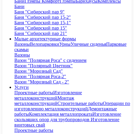
Бани
Глэмпы Комфорт
Глэмпы
Барнхаусы
Комплексы
Бани
Баня "Сибирский пар 9"
Баня "Сибирский пар 15-2"
Баня "Сибирский пар 15-1"
Баня "Сибирский пар 15"
Баня "Сибирский пар 21"
Малые архитектурные формы
Вазоны
Велопарковки
Урны
Уличные сиденья
Парковые
скамьи
Вазоны
Вазон "Полярная Роса" с сидением
Вазон "Полярный Цветник"
Вазон "Морозный Сад"
Вазон "Полярная Роса-2"
Вазон "Морозный Сад - 2"
Услуги
Проектные работы
Изготовление
металлоконструкций
Монтаж
металлоконструкций
Строительные работы
Операции по
изготовлению металлоконструкций
Демонтажные
работы
Комплектация металлопроката
Изготовление
скользящих опор для трубопроводов
Изготовление
винтовых свай
Проектные работы