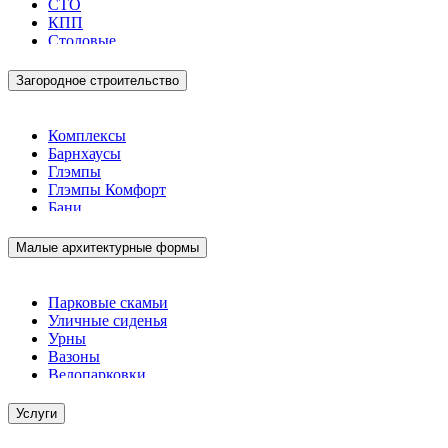
СТО
КПП
Столовые
Загородное строительство
Комплексы
Барнхаусы
Глэмпы
Глэмпы Комфорт
Бани
Малые архитектурные формы
Парковые скамьи
Уличные сиденья
Урны
Вазоны
Велопарковки
Услуги