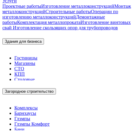
Услуги
Проектные работы
Изготовление металлоконструкций
Монтаж
металлоконструкций
Строительные работы
Операции по
изготовлению металлоконструкций
Демонтажные
работы
Комплектация металлопроката
Изготовление винтовых
свай
Изготовление скользящих опор для трубопроводов
Здания для бизнеса
Гостиницы
Магазины
СТО
КПП
Столовые
Загородное строительство
Комплексы
Барнхаусы
Глэмпы
Глэмпы Комфорт
Бани