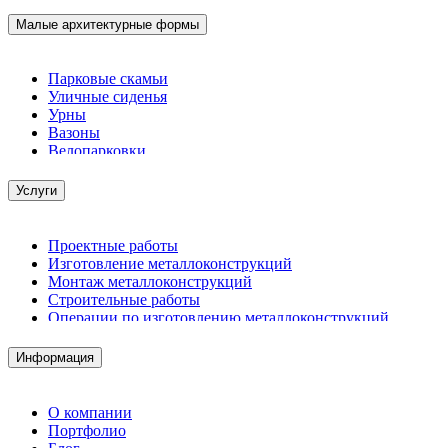
Малые архитектурные формы
Парковые скамьи
Уличные сиденья
Урны
Вазоны
Велопарковки
Услуги
Проектные работы
Изготовление металлоконструкций
Монтаж металлоконструкций
Строительные работы
Операции по изготовлению металлоконструкций
Демонтажные работы
Комплектация металлопроката
Информация
Изготовление винтовых свай
Изготовление скользящих опор для трубопроводов
О компании
Портфолио