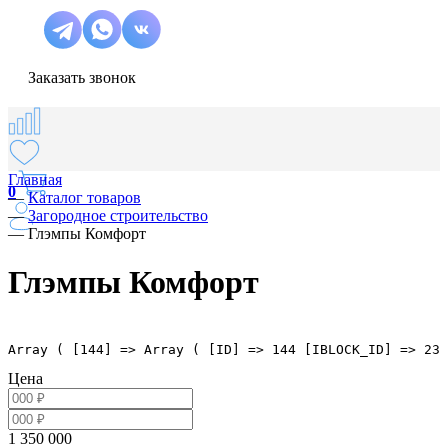
Заказать звонок
Главная
0
—
Каталог товаров
—
Загородное строительство
—
Глэмпы Комфорт
Глэмпы Комфорт
Array ( [144] => Array ( [ID] => 144 [IBLOCK_ID] => 23 
Цена
1 350 000