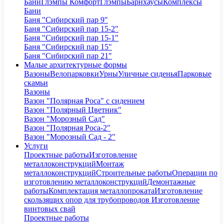
Бани
Глэмпы Комфорт
Глэмпы
Барнхаусы
Комплексы
Бани
Баня "Сибирский пар 9"
Баня "Сибирский пар 15-2"
Баня "Сибирский пар 15-1"
Баня "Сибирский пар 15"
Баня "Сибирский пар 21"
Малые архитектурные формы
Вазоны
Велопарковки
Урны
Уличные сиденья
Парковые
скамьи
Вазоны
Вазон "Полярная Роса" с сидением
Вазон "Полярный Цветник"
Вазон "Морозный Сад"
Вазон "Полярная Роса-2"
Вазон "Морозный Сад - 2"
Услуги
Проектные работы
Изготовление
металлоконструкций
Монтаж
металлоконструкций
Строительные работы
Операции по
изготовлению металлоконструкций
Демонтажные
работы
Комплектация металлопроката
Изготовление
скользящих опор для трубопроводов
Изготовление
винтовых свай
Проектные работы