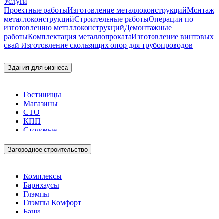
Услуги
Проектные работы
Изготовление металлоконструкций
Монтаж
металлоконструкций
Строительные работы
Операции по
изготовлению металлоконструкций
Демонтажные
работы
Комплектация металлопроката
Изготовление винтовых
свай
Изготовление скользящих опор для трубопроводов
Здания для бизнеса
Гостиницы
Магазины
СТО
КПП
Столовые
Загородное строительство
Комплексы
Барнхаусы
Глэмпы
Глэмпы Комфорт
Бани