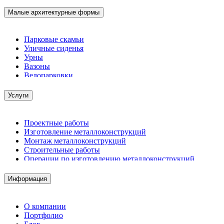
Малые архитектурные формы
Парковые скамьи
Уличные сиденья
Урны
Вазоны
Велопарковки
Услуги
Проектные работы
Изготовление металлоконструкций
Монтаж металлоконструкций
Строительные работы
Операции по изготовлению металлоконструкций
Демонтажные работы
Комплектация металлопроката
Информация
Изготовление винтовых свай
Изготовление скользящих опор для трубопроводов
О компании
Портфолио