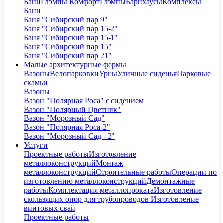
Бани
Глэмпы Комфорт
Глэмпы
Барнхаусы
Комплексы
Бани
Баня "Сибирский пар 9"
Баня "Сибирский пар 15-2"
Баня "Сибирский пар 15-1"
Баня "Сибирский пар 15"
Баня "Сибирский пар 21"
Малые архитектурные формы
Вазоны
Велопарковки
Урны
Уличные сиденья
Парковые
скамьи
Вазоны
Вазон "Полярная Роса" с сидением
Вазон "Полярный Цветник"
Вазон "Морозный Сад"
Вазон "Полярная Роса-2"
Вазон "Морозный Сад - 2"
Услуги
Проектные работы
Изготовление
металлоконструкций
Монтаж
металлоконструкций
Строительные работы
Операции по
изготовлению металлоконструкций
Демонтажные
работы
Комплектация металлопроката
Изготовление
скользящих опор для трубопроводов
Изготовление
винтовых свай
Проектные работы