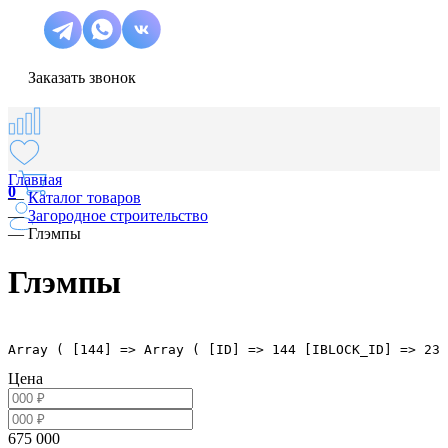
Заказать звонок
Главная
0
—
Каталог товаров
—
Загородное строительство
—
Глэмпы
Глэмпы
Array ( [144] => Array ( [ID] => 144 [IBLOCK_ID] => 23 
Цена
675 000