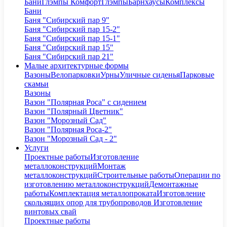
Бани
Глэмпы Комфорт
Глэмпы
Барнхаусы
Комплексы
Бани
Баня "Сибирский пар 9"
Баня "Сибирский пар 15-2"
Баня "Сибирский пар 15-1"
Баня "Сибирский пар 15"
Баня "Сибирский пар 21"
Малые архитектурные формы
Вазоны
Велопарковки
Урны
Уличные сиденья
Парковые
скамьи
Вазоны
Вазон "Полярная Роса" с сидением
Вазон "Полярный Цветник"
Вазон "Морозный Сад"
Вазон "Полярная Роса-2"
Вазон "Морозный Сад - 2"
Услуги
Проектные работы
Изготовление
металлоконструкций
Монтаж
металлоконструкций
Строительные работы
Операции по
изготовлению металлоконструкций
Демонтажные
работы
Комплектация металлопроката
Изготовление
скользящих опор для трубопроводов
Изготовление
винтовых свай
Проектные работы