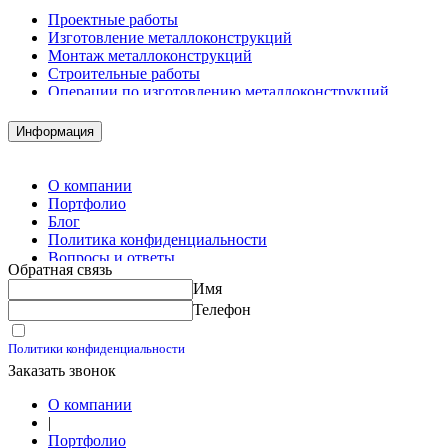
Проектные работы
Изготовление металлоконструкций
Монтаж металлоконструкций
Строительные работы
Операции по изготовлению металлоконструкций
Демонтажные работы
Комплектация металлопроката
Информация
Изготовление винтовых свай
Изготовление скользящих опор для трубопроводов
О компании
Портфолио
Блог
Политика конфиденциальности
Вопросы и ответы
Обратная связь
Контакты
Имя
Калькуляторы
Телефон
Принимаю условия
Политики конфиденциальности
Заказать звонок
О компании
|
Портфолио