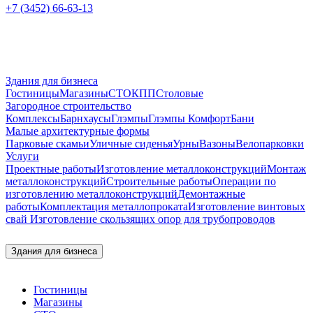
+7 (3452) 66-63-13
Здания для бизнеса
Гостиницы
Магазины
СТО
КПП
Столовые
Загородное строительство
Комплексы
Барнхаусы
Глэмпы
Глэмпы Комфорт
Бани
Малые архитектурные формы
Парковые скамьи
Уличные сиденья
Урны
Вазоны
Велопарковки
Услуги
Проектные работы
Изготовление металлоконструкций
Монтаж
металлоконструкций
Строительные работы
Операции по
изготовлению металлоконструкций
Демонтажные
работы
Комплектация металлопроката
Изготовление винтовых
свай
Изготовление скользящих опор для трубопроводов
Здания для бизнеса
Гостиницы
Магазины