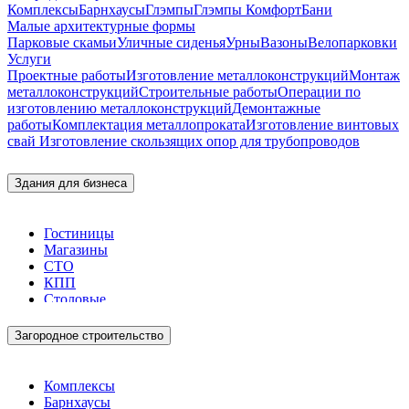
Комплексы
Барнхаусы
Глэмпы
Глэмпы Комфорт
Бани
Малые архитектурные формы
Парковые скамьи
Уличные сиденья
Урны
Вазоны
Велопарковки
Услуги
Проектные работы
Изготовление металлоконструкций
Монтаж
металлоконструкций
Строительные работы
Операции по
изготовлению металлоконструкций
Демонтажные
работы
Комплектация металлопроката
Изготовление винтовых
свай
Изготовление скользящих опор для трубопроводов
Здания для бизнеса
Гостиницы
Магазины
СТО
КПП
Столовые
Загородное строительство
Комплексы
Барнхаусы