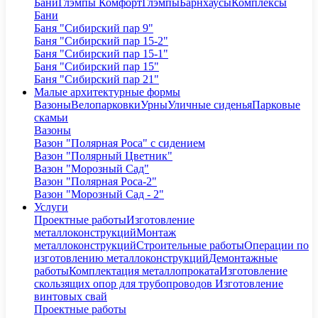
Бани
Глэмпы Комфорт
Глэмпы
Барнхаусы
Комплексы
Бани
Баня "Сибирский пар 9"
Баня "Сибирский пар 15-2"
Баня "Сибирский пар 15-1"
Баня "Сибирский пар 15"
Баня "Сибирский пар 21"
Малые архитектурные формы
Вазоны
Велопарковки
Урны
Уличные сиденья
Парковые
скамьи
Вазоны
Вазон "Полярная Роса" с сидением
Вазон "Полярный Цветник"
Вазон "Морозный Сад"
Вазон "Полярная Роса-2"
Вазон "Морозный Сад - 2"
Услуги
Проектные работы
Изготовление
металлоконструкций
Монтаж
металлоконструкций
Строительные работы
Операции по
изготовлению металлоконструкций
Демонтажные
работы
Комплектация металлопроката
Изготовление
скользящих опор для трубопроводов
Изготовление
винтовых свай
Проектные работы