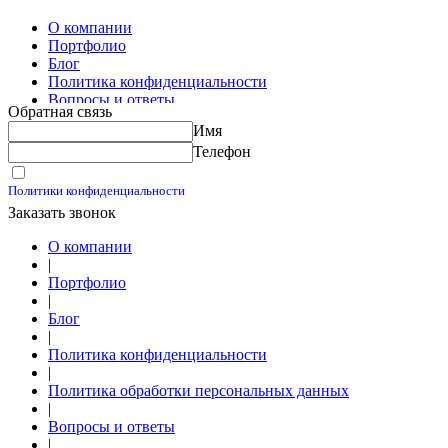
Изготовление скользящих опор для трубопроводов
О компании
Портфолио
Блог
Политика конфиденциальности
Вопросы и ответы
Обратная связь
Контакты
Имя
Калькуляторы
Телефон
Принимаю условия
Политики конфиденциальности
Заказать звонок
О компании
|
Портфолио
|
Блог
|
Политика конфиденциальности
|
Политика обработки персональных данных
|
Вопросы и ответы
|