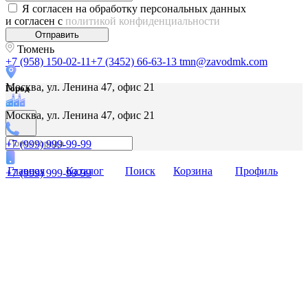
Я согласен на обработку персональных данных
и согласен с
политикой конфиденциальности
Отправить
Тюмень
+7 (958) 150-02-11
+7 (3452) 66-63-13
tmn@zavodmk.com
Москва, ул. Ленина 47, офис 21
Город
Москва, ул. Ленина 47, офис 21
+7 (999) 999-99-99
Главная
Каталог
Поиск
Корзина
Профиль
+7 (999) 999-99-99