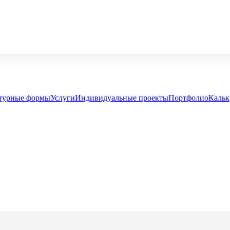
турные формы
Услуги
Индивидуальные проекты
Портфолио
Кальк