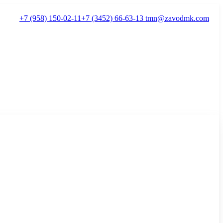
+7 (958) 150-02-11
+7 (3452) 66-63-13
tmn@zavodmk.com