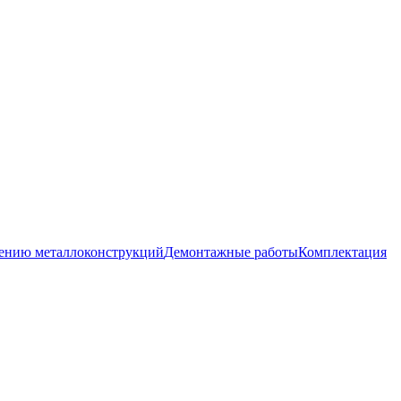
лению металлоконструкций
Демонтажные работы
Комплектация