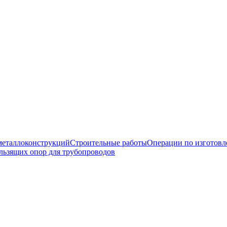
еталлоконструкций
Строительные работы
Операции по изготов
льзящих опор для трубопроводов