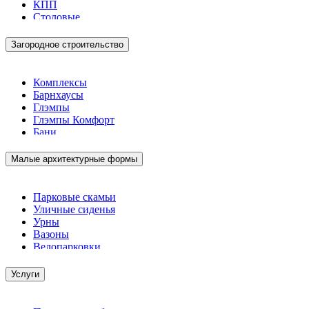
КПП
Столовые
Загородное строительство
Комплексы
Барнхаусы
Глэмпы
Глэмпы Комфорт
Бани
Малые архитектурные формы
Парковые скамьи
Уличные сиденья
Урны
Вазоны
Велопарковки
Услуги