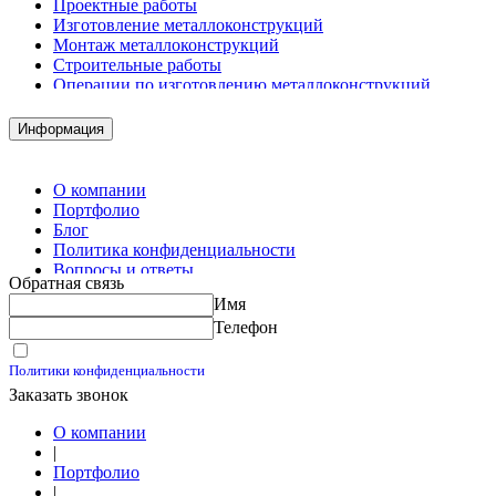
Проектные работы
Изготовление металлоконструкций
Монтаж металлоконструкций
Строительные работы
Операции по изготовлению металлоконструкций
Демонтажные работы
Комплектация металлопроката
Информация
Изготовление винтовых свай
Изготовление скользящих опор для трубопроводов
О компании
Портфолио
Блог
Политика конфиденциальности
Вопросы и ответы
Обратная связь
Контакты
Имя
Калькуляторы
Телефон
Принимаю условия
Политики конфиденциальности
Заказать звонок
О компании
|
Портфолио
|