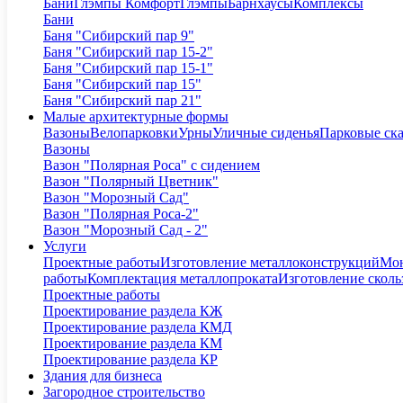
Бани
Глэмпы Комфорт
Глэмпы
Барнхаусы
Комплексы
Бани
Баня "Сибирский пар 9"
Баня "Сибирский пар 15-2"
Баня "Сибирский пар 15-1"
Баня "Сибирский пар 15"
Баня "Сибирский пар 21"
Малые архитектурные формы
Вазоны
Велопарковки
Урны
Уличные сиденья
Парковые ск
Вазоны
Вазон "Полярная Роса" с сидением
Вазон "Полярный Цветник"
Вазон "Морозный Сад"
Вазон "Полярная Роса-2"
Вазон "Морозный Сад - 2"
Услуги
Проектные работы
Изготовление металлоконструкций
Мон
работы
Комплектация металлопроката
Изготовление сколь
Проектные работы
Проектирование раздела КЖ
Проектирование раздела КМД
Проектирование раздела КМ
Проектирование раздела КР
Здания для бизнеса
Загородное строительство