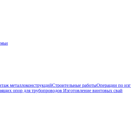
амьи
таж металлоконструкций
Строительные работы
Операции по из
зящих опор для трубопроводов
Изготовление винтовых свай