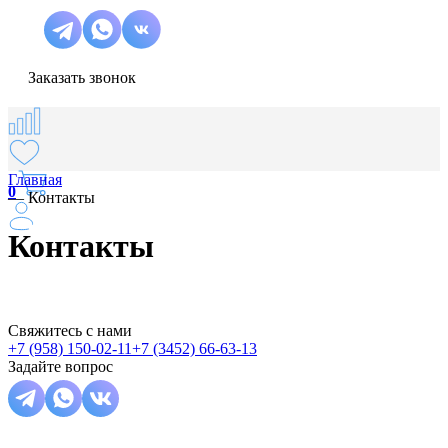
Заказать звонок
Главная
0
—
Контакты
Контакты
Свяжитесь с нами
+7 (958) 150-02-11
+7 (3452) 66-63-13
Задайте вопрос