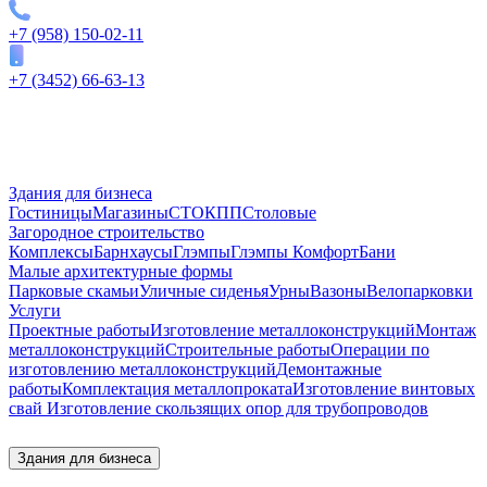
+7 (958) 150-02-11
+7 (3452) 66-63-13
Здания для бизнеса
Гостиницы
Магазины
СТО
КПП
Столовые
Загородное строительство
Комплексы
Барнхаусы
Глэмпы
Глэмпы Комфорт
Бани
Малые архитектурные формы
Парковые скамьи
Уличные сиденья
Урны
Вазоны
Велопарковки
Услуги
Проектные работы
Изготовление металлоконструкций
Монтаж
металлоконструкций
Строительные работы
Операции по
изготовлению металлоконструкций
Демонтажные
работы
Комплектация металлопроката
Изготовление винтовых
свай
Изготовление скользящих опор для трубопроводов
Здания для бизнеса