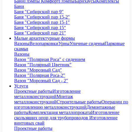
Бани
Глэмпы Комфорт
Глэмпы
Барнхаусы
Комплексы
Бани
Баня "Сибирский пар 9"
Баня "Сибирский пар 15-2"
Баня "Сибирский пар 15-1"
Баня "Сибирский пар 15"
Баня "Сибирский пар 21"
Малые архитектурные формы
Вазоны
Велопарковки
Урны
Уличные сиденья
Парковые
скамьи
Вазоны
Вазон "Полярная Роса" с сидением
Вазон "Полярный Цветник"
Вазон "Морозный Сад"
Вазон "Полярная Роса-2"
Вазон "Морозный Сад - 2"
Услуги
Проектные работы
Изготовление
металлоконструкций
Монтаж
металлоконструкций
Строительные работы
Операции по
изготовлению металлоконструкций
Демонтажные
работы
Комплектация металлопроката
Изготовление
скользящих опор для трубопроводов
Изготовление
винтовых свай
Проектные работы