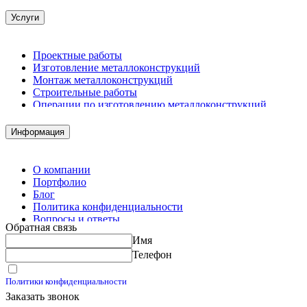
Услуги
Проектные работы
Изготовление металлоконструкций
Монтаж металлоконструкций
Строительные работы
Операции по изготовлению металлоконструкций
Демонтажные работы
Комплектация металлопроката
Информация
Изготовление винтовых свай
Изготовление скользящих опор для трубопроводов
О компании
Портфолио
Блог
Политика конфиденциальности
Вопросы и ответы
Обратная связь
Контакты
Имя
Калькуляторы
Телефон
Принимаю условия
Политики конфиденциальности
Заказать звонок