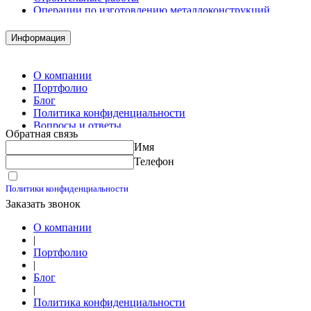
Операции по изготовлению металлоконструкций
Демонтажные работы
Комплектация металлопроката
Информация
Изготовление винтовых свай
Изготовление скользящих опор для трубопроводов
О компании
Портфолио
Блог
Политика конфиденциальности
Вопросы и ответы
Обратная связь
Контакты
Имя
Калькуляторы
Телефон
Принимаю условия
Политики конфиденциальности
Заказать звонок
О компании
|
Портфолио
|
Блог
|
Политика конфиденциальности