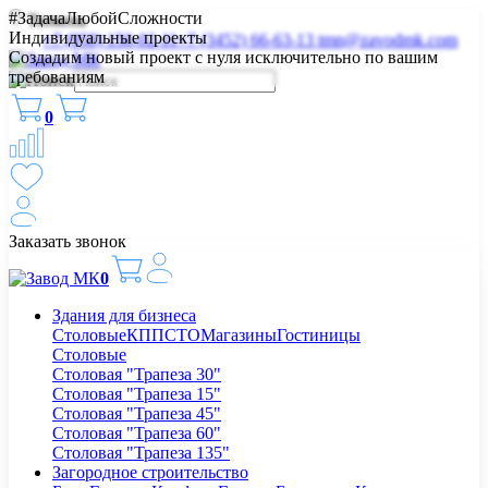
#ЗадачаЛюбойСложности
Тюмень
Индивидуальные проекты
+7 (958) 150-02-11
+7 (3452) 66-63-13
tmn@zavodmk.com
Создадим новый проект с нуля исключительно по вашим
требованиям
0
Заказать звонок
0
Здания для бизнеса
Столовые
КПП
СТО
Магазины
Гостиницы
Столовые
Столовая "Трапеза 30"
Столовая "Трапеза 15"
Столовая "Трапеза 45"
Столовая "Трапеза 60"
Столовая "Трапеза 135"
Загородное строительство