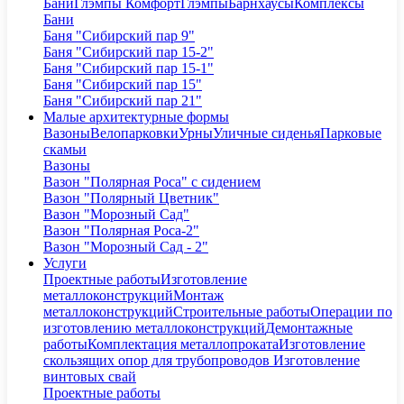
Бани
Глэмпы Комфорт
Глэмпы
Барнхаусы
Комплексы
Бани
Баня "Сибирский пар 9"
Баня "Сибирский пар 15-2"
Баня "Сибирский пар 15-1"
Баня "Сибирский пар 15"
Баня "Сибирский пар 21"
Малые архитектурные формы
Вазоны
Велопарковки
Урны
Уличные сиденья
Парковые
скамьи
Вазоны
Вазон "Полярная Роса" с сидением
Вазон "Полярный Цветник"
Вазон "Морозный Сад"
Вазон "Полярная Роса-2"
Вазон "Морозный Сад - 2"
Услуги
Проектные работы
Изготовление
металлоконструкций
Монтаж
металлоконструкций
Строительные работы
Операции по
изготовлению металлоконструкций
Демонтажные
работы
Комплектация металлопроката
Изготовление
скользящих опор для трубопроводов
Изготовление
винтовых свай
Проектные работы