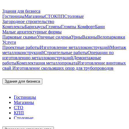
Здания для бизнеса
Гостиницы
Магазины
СТО
КПП
Столовые
Загородное строительство
Комплексы
Барнхаусы
Глэмпы
Глэмпы Комфорт
Бани
Малые архитектурные формы
Парковые скамьи
Уличные сиденья
Урны
Вазоны
Велопарковки
Услуги
Проектные работы
Изготовление металлоконструкций
Монтаж
металлоконструкций
Строительные работы
Операции по
изготовлению металлоконструкций
Демонтажные
работы
Комплектация металлопроката
Изготовление винтовых
свай
Изготовление скользящих опор для трубопроводов
Здания для бизнеса
Гостиницы
Магазины
СТО
КПП
Столовые