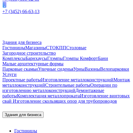
+7 (3452) 66-63-13
Здания для бизнеса
Гостиницы
Магазины
СТО
КПП
Столовые
Загородное строительство
Комплексы
Барнхаусы
Глэмпы
Глэмпы Комфорт
Бани
Малые архитектурные формы
Парковые скамьи
Уличные сиденья
Урны
Вазоны
Велопарковки
Услуги
Проектные работы
Изготовление металлоконструкций
Монтаж
металлоконструкций
Строительные работы
Операции по
изготовлению металлоконструкций
Демонтажные
работы
Комплектация металлопроката
Изготовление винтовых
свай
Изготовление скользящих опор для трубопроводов
Здания для бизнеса
Гостиницы