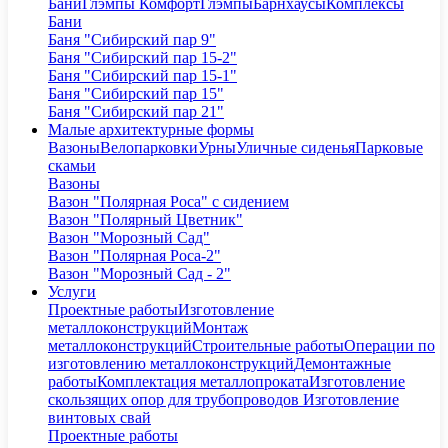
Бани
Глэмпы Комфорт
Глэмпы
Барнхаусы
Комплексы
Бани
Баня "Сибирский пар 9"
Баня "Сибирский пар 15-2"
Баня "Сибирский пар 15-1"
Баня "Сибирский пар 15"
Баня "Сибирский пар 21"
Малые архитектурные формы
Вазоны
Велопарковки
Урны
Уличные сиденья
Парковые
скамьи
Вазоны
Вазон "Полярная Роса" с сидением
Вазон "Полярный Цветник"
Вазон "Морозный Сад"
Вазон "Полярная Роса-2"
Вазон "Морозный Сад - 2"
Услуги
Проектные работы
Изготовление
металлоконструкций
Монтаж
металлоконструкций
Строительные работы
Операции по
изготовлению металлоконструкций
Демонтажные
работы
Комплектация металлопроката
Изготовление
скользящих опор для трубопроводов
Изготовление
винтовых свай
Проектные работы