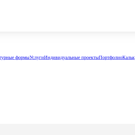
турные формы
Услуги
Индивидуальные проекты
Портфолио
Кальк