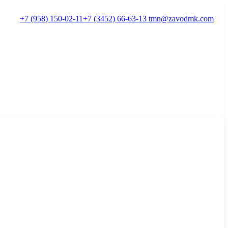
+7 (958) 150-02-11
+7 (3452) 66-63-13
tmn@zavodmk.com