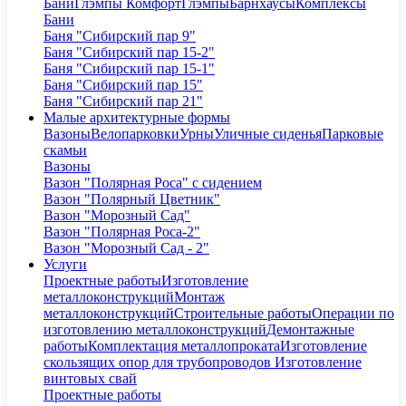
Бани
Глэмпы Комфорт
Глэмпы
Барнхаусы
Комплексы
Бани
Баня "Сибирский пар 9"
Баня "Сибирский пар 15-2"
Баня "Сибирский пар 15-1"
Баня "Сибирский пар 15"
Баня "Сибирский пар 21"
Малые архитектурные формы
Вазоны
Велопарковки
Урны
Уличные сиденья
Парковые
скамьи
Вазоны
Вазон "Полярная Роса" с сидением
Вазон "Полярный Цветник"
Вазон "Морозный Сад"
Вазон "Полярная Роса-2"
Вазон "Морозный Сад - 2"
Услуги
Проектные работы
Изготовление
металлоконструкций
Монтаж
металлоконструкций
Строительные работы
Операции по
изготовлению металлоконструкций
Демонтажные
работы
Комплектация металлопроката
Изготовление
скользящих опор для трубопроводов
Изготовление
винтовых свай
Проектные работы