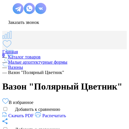
Заказать звонок
Главная
0
—
Каталог товаров
—
Малые архитектурные формы
—
Вазоны
—
Вазон "Полярный Цветник"
Вазон "Полярный Цветник"
В избранное
Добавить к сравнению
Скачать PDF
Распечатать