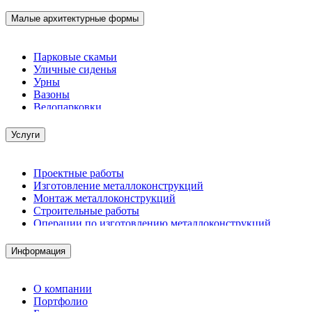
Малые архитектурные формы
Парковые скамьи
Уличные сиденья
Урны
Вазоны
Велопарковки
Услуги
Проектные работы
Изготовление металлоконструкций
Монтаж металлоконструкций
Строительные работы
Операции по изготовлению металлоконструкций
Демонтажные работы
Комплектация металлопроката
Информация
Изготовление винтовых свай
Изготовление скользящих опор для трубопроводов
О компании
Портфолио