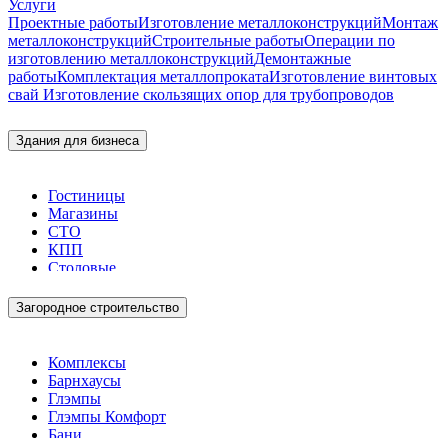
Услуги
Проектные работы
Изготовление металлоконструкций
Монтаж
металлоконструкций
Строительные работы
Операции по
изготовлению металлоконструкций
Демонтажные
работы
Комплектация металлопроката
Изготовление винтовых
свай
Изготовление скользящих опор для трубопроводов
Здания для бизнеса
Гостиницы
Магазины
СТО
КПП
Столовые
Загородное строительство
Комплексы
Барнхаусы
Глэмпы
Глэмпы Комфорт
Бани