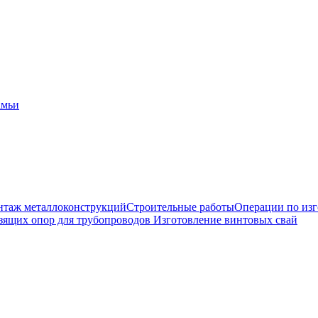
амьи
таж металлоконструкций
Строительные работы
Операции по из
зящих опор для трубопроводов
Изготовление винтовых свай