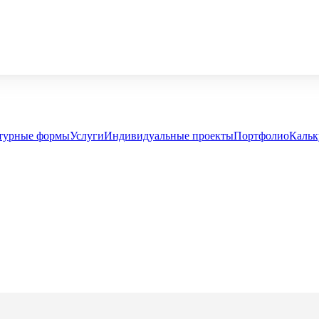
турные формы
Услуги
Индивидуальные проекты
Портфолио
Кальк