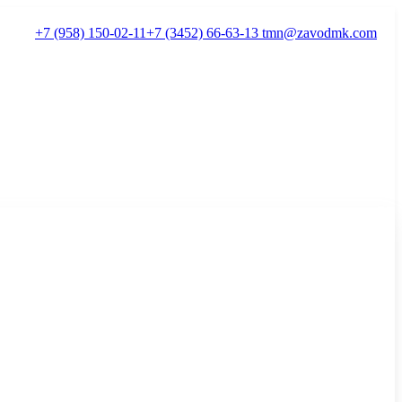
+7 (958) 150-02-11
+7 (3452) 66-63-13
tmn@zavodmk.com