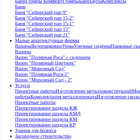
Бани
Глэмпы Комфорт
Глэмпы
Барнхаусы
Комплексы
Бани
Баня "Сибирский пар 9"
Баня "Сибирский пар 15-2"
Баня "Сибирский пар 15-1"
Баня "Сибирский пар 15"
Баня "Сибирский пар 21"
Малые архитектурные формы
Вазоны
Велопарковки
Урны
Уличные сиденья
Парковые ск
Вазоны
Вазон "Полярная Роса" с сидением
Вазон "Полярный Цветник"
Вазон "Морозный Сад"
Вазон "Полярная Роса-2"
Вазон "Морозный Сад - 2"
Услуги
Проектные работы
Изготовление металлоконструкций
Мон
работы
Комплектация металлопроката
Изготовление сколь
Проектные работы
Проектирование раздела КЖ
Проектирование раздела КМД
Проектирование раздела КМ
Проектирование раздела КР
Здания для бизнеса
Загородное строительство