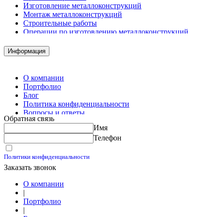
Изготовление металлоконструкций
Монтаж металлоконструкций
Строительные работы
Операции по изготовлению металлоконструкций
Демонтажные работы
Комплектация металлопроката
Информация
Изготовление винтовых свай
Изготовление скользящих опор для трубопроводов
О компании
Портфолио
Блог
Политика конфиденциальности
Вопросы и ответы
Обратная связь
Контакты
Имя
Калькуляторы
Телефон
Принимаю условия
Политики конфиденциальности
Заказать звонок
О компании
|
Портфолио
|