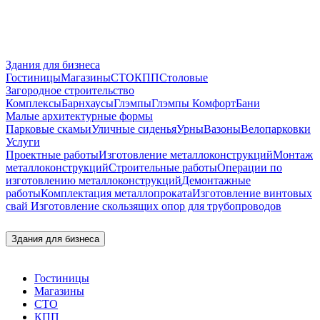
Здания для бизнеса
Гостиницы
Магазины
СТО
КПП
Столовые
Загородное строительство
Комплексы
Барнхаусы
Глэмпы
Глэмпы Комфорт
Бани
Малые архитектурные формы
Парковые скамьи
Уличные сиденья
Урны
Вазоны
Велопарковки
Услуги
Проектные работы
Изготовление металлоконструкций
Монтаж
металлоконструкций
Строительные работы
Операции по
изготовлению металлоконструкций
Демонтажные
работы
Комплектация металлопроката
Изготовление винтовых
свай
Изготовление скользящих опор для трубопроводов
Здания для бизнеса
Гостиницы
Магазины
СТО
КПП