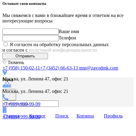
Оставьте свои контакты
Мы свяжемся с вами в ближайшее время и ответим на все
интересующие вопросы
Ваше имя
Телефон
Я согласен на обработку персональных данных
и согласен с
политикой конфиденциальности
Отправить
Тюмень
+7 (958) 150-02-11
+7 (3452) 66-63-13
tmn@zavodmk.com
Москва, ул. Ленина 47, офис 21
Город
Москва, ул. Ленина 47, офис 21
+7 (999) 999-99-99
Главная
Каталог
Поиск
Корзина
Профиль
+7 (999) 999-99-99