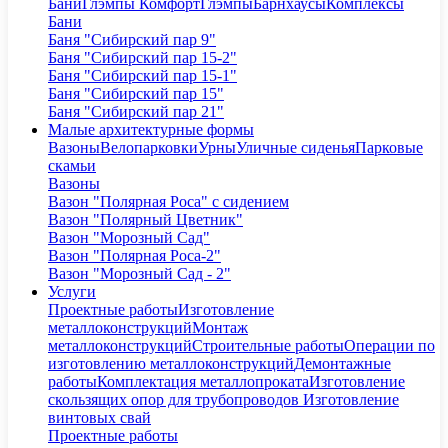
Бани
Глэмпы Комфорт
Глэмпы
Барнхаусы
Комплексы
Бани
Баня "Сибирский пар 9"
Баня "Сибирский пар 15-2"
Баня "Сибирский пар 15-1"
Баня "Сибирский пар 15"
Баня "Сибирский пар 21"
Малые архитектурные формы
Вазоны
Велопарковки
Урны
Уличные сиденья
Парковые
скамьи
Вазоны
Вазон "Полярная Роса" с сидением
Вазон "Полярный Цветник"
Вазон "Морозный Сад"
Вазон "Полярная Роса-2"
Вазон "Морозный Сад - 2"
Услуги
Проектные работы
Изготовление
металлоконструкций
Монтаж
металлоконструкций
Строительные работы
Операции по
изготовлению металлоконструкций
Демонтажные
работы
Комплектация металлопроката
Изготовление
скользящих опор для трубопроводов
Изготовление
винтовых свай
Проектные работы