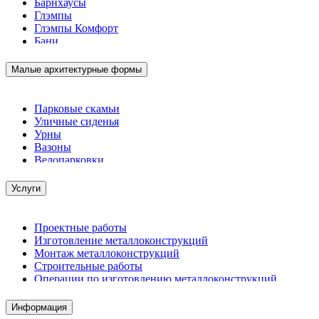
Барнхаусы
Глэмпы
Глэмпы Комфорт
Бани
Малые архитектурные формы
Парковые скамьи
Уличные сиденья
Урны
Вазоны
Велопарковки
Услуги
Проектные работы
Изготовление металлоконструкций
Монтаж металлоконструкций
Строительные работы
Операции по изготовлению металлоконструкций
Демонтажные работы
Комплектация металлопроката
Информация
Изготовление винтовых свай