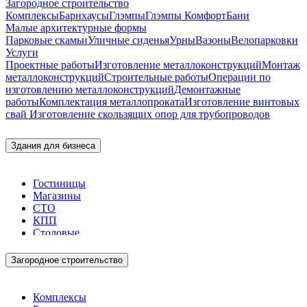
Загородное строительство
Комплексы
Барнхаусы
Глэмпы
Глэмпы Комфорт
Бани
Малые архитектурные формы
Парковые скамьи
Уличные сиденья
Урны
Вазоны
Велопарковки
Услуги
Проектные работы
Изготовление металлоконструкций
Монтаж
металлоконструкций
Строительные работы
Операции по
изготовлению металлоконструкций
Демонтажные
работы
Комплектация металлопроката
Изготовление винтовых
свай
Изготовление скользящих опор для трубопроводов
Здания для бизнеса
Гостиницы
Магазины
СТО
КПП
Столовые
Загородное строительство
Комплексы