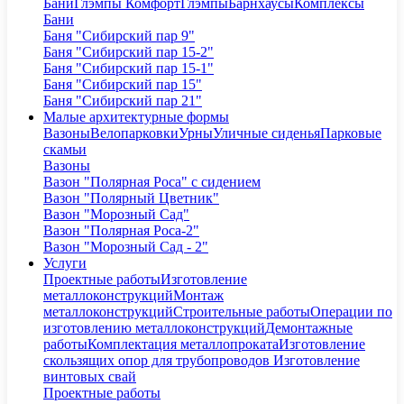
Бани
Глэмпы Комфорт
Глэмпы
Барнхаусы
Комплексы
Бани
Баня "Сибирский пар 9"
Баня "Сибирский пар 15-2"
Баня "Сибирский пар 15-1"
Баня "Сибирский пар 15"
Баня "Сибирский пар 21"
Малые архитектурные формы
Вазоны
Велопарковки
Урны
Уличные сиденья
Парковые
скамьи
Вазоны
Вазон "Полярная Роса" с сидением
Вазон "Полярный Цветник"
Вазон "Морозный Сад"
Вазон "Полярная Роса-2"
Вазон "Морозный Сад - 2"
Услуги
Проектные работы
Изготовление
металлоконструкций
Монтаж
металлоконструкций
Строительные работы
Операции по
изготовлению металлоконструкций
Демонтажные
работы
Комплектация металлопроката
Изготовление
скользящих опор для трубопроводов
Изготовление
винтовых свай
Проектные работы