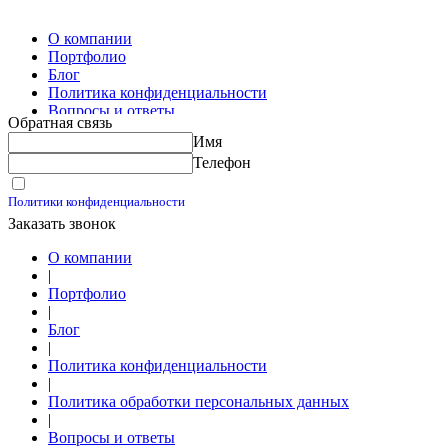
Изготовление скользящих опор для трубопроводов
О компании
Портфолио
Блог
Политика конфиденциальности
Вопросы и ответы
Обратная связь
Контакты
Имя
Калькуляторы
Телефон
Принимаю условия
Политики конфиденциальности
Заказать звонок
О компании
|
Портфолио
|
Блог
|
Политика конфиденциальности
|
Политика обработки персональных данных
|
Вопросы и ответы