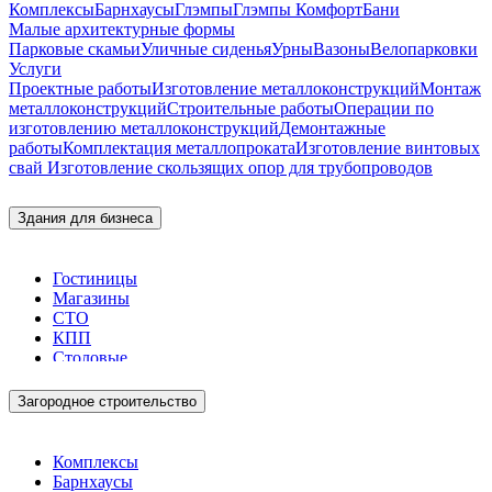
Комплексы
Барнхаусы
Глэмпы
Глэмпы Комфорт
Бани
Малые архитектурные формы
Парковые скамьи
Уличные сиденья
Урны
Вазоны
Велопарковки
Услуги
Проектные работы
Изготовление металлоконструкций
Монтаж
металлоконструкций
Строительные работы
Операции по
изготовлению металлоконструкций
Демонтажные
работы
Комплектация металлопроката
Изготовление винтовых
свай
Изготовление скользящих опор для трубопроводов
Здания для бизнеса
Гостиницы
Магазины
СТО
КПП
Столовые
Загородное строительство
Комплексы
Барнхаусы