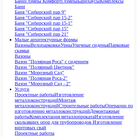
Бани
Глэмпы Комфорт
Глэмпы
Барнхаусы
Комплексы
Бани
Баня "Сибирский пар 9"
Баня "Сибирский пар 15-2"
Баня "Сибирский пар 15-1"
Баня "Сибирский пар 15"
Баня "Сибирский пар 21"
Малые архитектурные формы
Вазоны
Велопарковки
Урны
Уличные сиденья
Парковые
скамьи
Вазоны
Вазон "Полярная Роса" с сидением
Вазон "Полярный Цветник"
Вазон "Морозный Сад"
Вазон "Полярная Роса-2"
Вазон "Морозный Сад - 2"
Услуги
Проектные работы
Изготовление
металлоконструкций
Монтаж
металлоконструкций
Строительные работы
Операции по
изготовлению металлоконструкций
Демонтажные
работы
Комплектация металлопроката
Изготовление
скользящих опор для трубопроводов
Изготовление
винтовых свай
Проектные работы