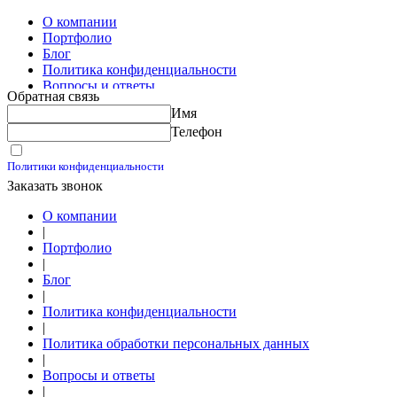
Изготовление скользящих опор для трубопроводов
О компании
Портфолио
Блог
Политика конфиденциальности
Вопросы и ответы
Обратная связь
Контакты
Имя
Калькуляторы
Телефон
Принимаю условия
Политики конфиденциальности
Заказать звонок
О компании
|
Портфолио
|
Блог
|
Политика конфиденциальности
|
Политика обработки персональных данных
|
Вопросы и ответы
|