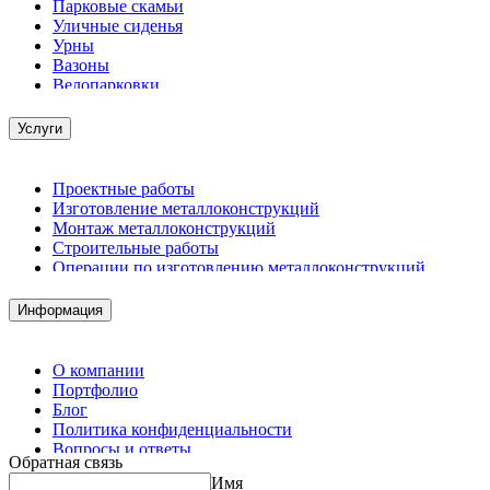
Парковые скамьи
Уличные сиденья
Урны
Вазоны
Велопарковки
Услуги
Проектные работы
Изготовление металлоконструкций
Монтаж металлоконструкций
Строительные работы
Операции по изготовлению металлоконструкций
Демонтажные работы
Комплектация металлопроката
Информация
Изготовление винтовых свай
Изготовление скользящих опор для трубопроводов
О компании
Портфолио
Блог
Политика конфиденциальности
Вопросы и ответы
Обратная связь
Контакты
Имя
Калькуляторы