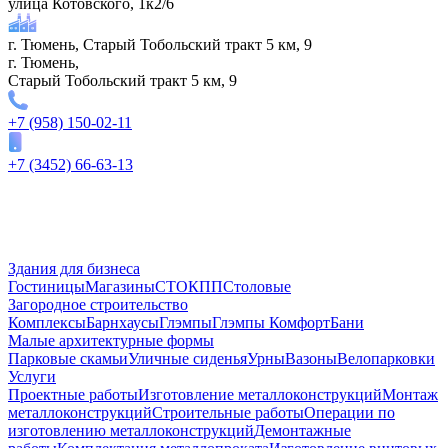
улица Котовского, 1к2/6
г. Тюмень, Старый Тобольский тракт 5 км, 9
г. Тюмень,
Старый Тобольский тракт 5 км, 9
+7 (958) 150-02-11
+7 (3452) 66-63-13
Здания для бизнеса
Гостиницы
Магазины
СТО
КПП
Столовые
Загородное строительство
Комплексы
Барнхаусы
Глэмпы
Глэмпы Комфорт
Бани
Малые архитектурные формы
Парковые скамьи
Уличные сиденья
Урны
Вазоны
Велопарковки
Услуги
Проектные работы
Изготовление металлоконструкций
Монтаж
металлоконструкций
Строительные работы
Операции по
изготовлению металлоконструкций
Демонтажные