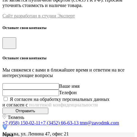
уточнять стоимость и наличие товара.
Сайт разработан в студии Эксперт
Оставьте свои контакты
Оставьте свои контакты
Мы свяжемся с вами в ближайшее время и ответим на все
интересующие вопросы
Ваше имя
Телефон
Я согласен на обработку персональных данных
и согласен с
политикой конфиденциальности
Отправить
Тюмень
+7 (958) 150-02-11
+7 (3452) 66-63-13
tmn@zavodmk.com
Москва, ул. Ленина 47, офис 21
Город