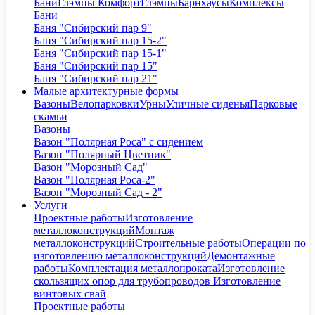
Бани
Глэмпы Комфорт
Глэмпы
Барнхаусы
Комплексы
Бани
Баня "Сибирский пар 9"
Баня "Сибирский пар 15-2"
Баня "Сибирский пар 15-1"
Баня "Сибирский пар 15"
Баня "Сибирский пар 21"
Малые архитектурные формы
Вазоны
Велопарковки
Урны
Уличные сиденья
Парковые
скамьи
Вазоны
Вазон "Полярная Роса" с сидением
Вазон "Полярный Цветник"
Вазон "Морозный Сад"
Вазон "Полярная Роса-2"
Вазон "Морозный Сад - 2"
Услуги
Проектные работы
Изготовление
металлоконструкций
Монтаж
металлоконструкций
Строительные работы
Операции по
изготовлению металлоконструкций
Демонтажные
работы
Комплектация металлопроката
Изготовление
скользящих опор для трубопроводов
Изготовление
винтовых свай
Проектные работы