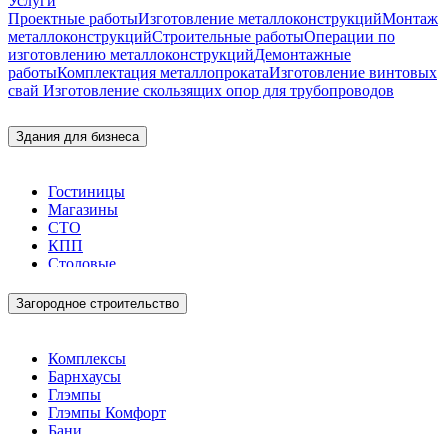
Услуги
Проектные работы
Изготовление металлоконструкций
Монтаж
металлоконструкций
Строительные работы
Операции по
изготовлению металлоконструкций
Демонтажные
работы
Комплектация металлопроката
Изготовление винтовых
свай
Изготовление скользящих опор для трубопроводов
Здания для бизнеса
Гостиницы
Магазины
СТО
КПП
Столовые
Загородное строительство
Комплексы
Барнхаусы
Глэмпы
Глэмпы Комфорт
Бани