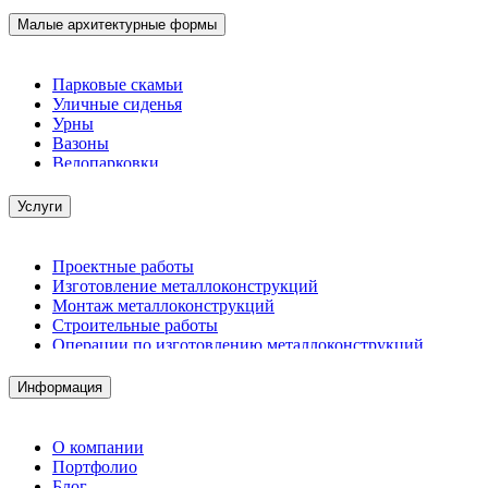
Малые архитектурные формы
Парковые скамьи
Уличные сиденья
Урны
Вазоны
Велопарковки
Услуги
Проектные работы
Изготовление металлоконструкций
Монтаж металлоконструкций
Строительные работы
Операции по изготовлению металлоконструкций
Демонтажные работы
Комплектация металлопроката
Информация
Изготовление винтовых свай
Изготовление скользящих опор для трубопроводов
О компании
Портфолио
Блог