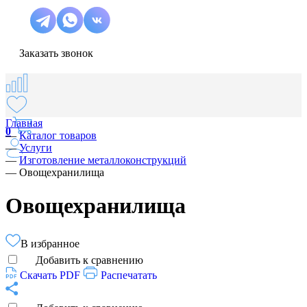
Заказать звонок
Главная
0
—
Каталог товаров
—
Услуги
—
Изготовление металлоконструкций
—
Овощехранилища
Овощехранилища
В избранное
Добавить к сравнению
Скачать PDF
Распечатать