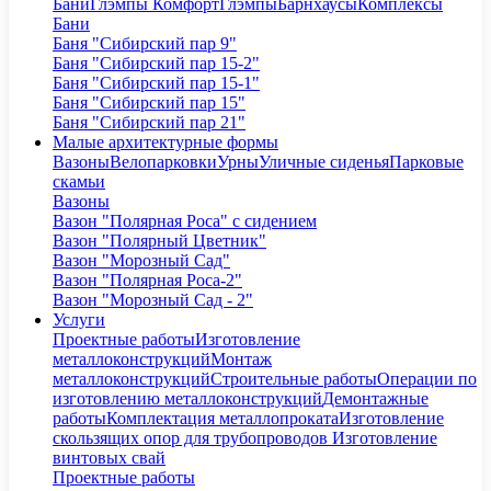
Бани
Глэмпы Комфорт
Глэмпы
Барнхаусы
Комплексы
Бани
Баня "Сибирский пар 9"
Баня "Сибирский пар 15-2"
Баня "Сибирский пар 15-1"
Баня "Сибирский пар 15"
Баня "Сибирский пар 21"
Малые архитектурные формы
Вазоны
Велопарковки
Урны
Уличные сиденья
Парковые
скамьи
Вазоны
Вазон "Полярная Роса" с сидением
Вазон "Полярный Цветник"
Вазон "Морозный Сад"
Вазон "Полярная Роса-2"
Вазон "Морозный Сад - 2"
Услуги
Проектные работы
Изготовление
металлоконструкций
Монтаж
металлоконструкций
Строительные работы
Операции по
изготовлению металлоконструкций
Демонтажные
работы
Комплектация металлопроката
Изготовление
скользящих опор для трубопроводов
Изготовление
винтовых свай
Проектные работы